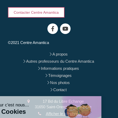
Contacter Centre Amantica
©2021 Centre Amantica
A propos
Autres professeurs du Centre Amantica
Informations pratiques
Témoignages
Nos photos
Contact
Continuer sans accepter
17 Bd du Libre Echange
Bonjour c'est nous...
31650
Saint-Orens-de-Gameville
Les Cookies
Afficher le téléphone