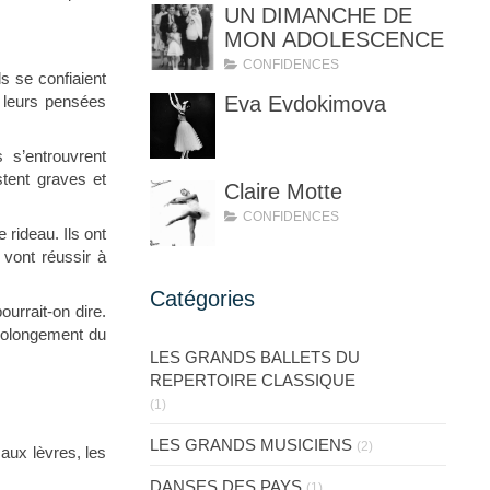
UN DIMANCHE DE
MON ADOLESCENCE
CONFIDENCES
ls se confiaient
t leurs pensées
Eva Evdokimova
s’entrouvrent
stent graves et
Claire Motte
CONFIDENCES
 rideau. Ils ont
vont réussir à
Catégories
ourrait-on dire.
prolongement du
LES GRANDS BALLETS DU
REPERTOIRE CLASSIQUE
(1)
LES GRANDS MUSICIENS
(2)
aux lèvres, les
DANSES DES PAYS
(1)