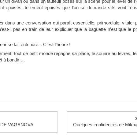
ur un divan ou dans un fauteuil posés sur la scène pour le lever de ri
nt épuisés, tellement épuisés que l’on se demande s’ils vont réus
 dans une conversation qui paraît essentielle, primordiale, vitale, p
’est-il pas en train de leur expliquer que la baguette n’est que le 
eur se fait entendre... C’est l’heure !
nt, tout ce petit monde regagne sa place, le sourire au lèvres, les
rêt à bondir …
S
ODE VAGANOVA