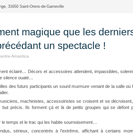
nge, 31650 Saint-Orens-de-Gameville
ent magique que les dernier
précédant un spectacle !
entre Amantica
ement éclairé… Décors et accessoires attendent, impassibles, solenne
de silence ouaté…
illes des futurs participants un sourd murmure venant de la salle où 
ller.
usiciens, machinistes, accessoiristes se croisent et se décroisent,
but précis. Ils forment çà et là de petits groupes qui se défont 
 le temps et le trac qui les habite sournoisement…
ndus, sérieux, concentrés à l’extrême, affichant à certains mo