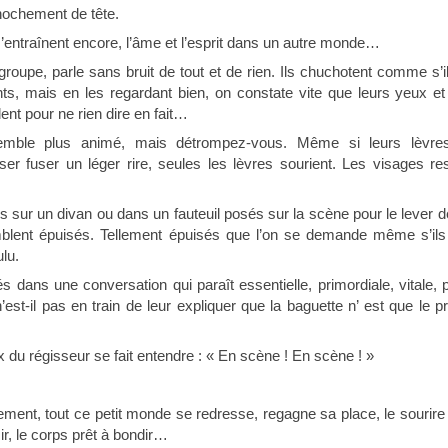
hochement de tête.
entraînent encore, l’âme et l’esprit dans un autre monde…
groupe, parle sans bruit de tout et de rien. Ils chuchotent comme s’i
ts, mais en les regardant bien, on constate vite que leurs yeux e
lent pour ne rien dire en fait…
mble plus animé, mais détrompez-vous. Même si leurs lèvres 
sser fuser un léger rire, seules les lèvres sourient. Les visages re
s sur un divan ou dans un fauteuil posés sur la scène pour le lever de
mblent épuisés. Tellement épuisés que l’on se demande même s’ils 
lu.
 dans une conversation qui paraît essentielle, primordiale, vitale, p
’est-il pas en train de leur expliquer que la baguette n’ est que le 
ix du régisseur se fait entendre : « En scène ! En scène ! »
nt, tout ce petit monde se redresse, regagne sa place, le sourire 
sir, le corps prêt à bondir…