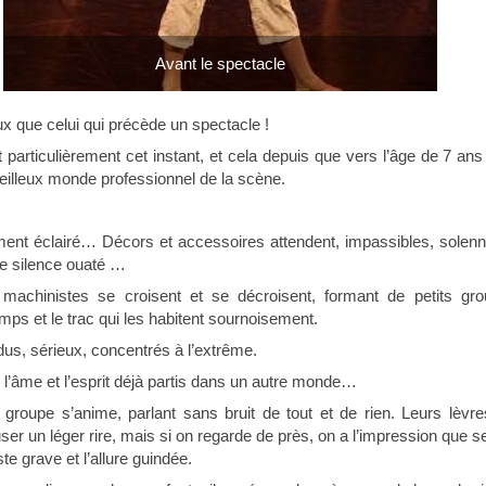
Avant le spectacle
x que celui qui précède un spectacle !
 particulièrement cet instant, et cela depuis que vers l’âge de 7 
eilleux monde professionnel de la scène.
ement éclairé… Décors et accessoires attendent, impassibles, solenne
e silence ouaté …
 machinistes se croisent et se décroisent, formant de petits gro
emps et le trac qui les habitent sournoisement.
us, sérieux, concentrés à l’extrême.
, l’âme et l’esprit déjà partis dans un autre monde…
 groupe s’anime, parlant sans bruit de tout et de rien. Leurs lèvre
user un léger rire, mais si on regarde de près, on a l’impression que s
ste grave et l’allure guindée.