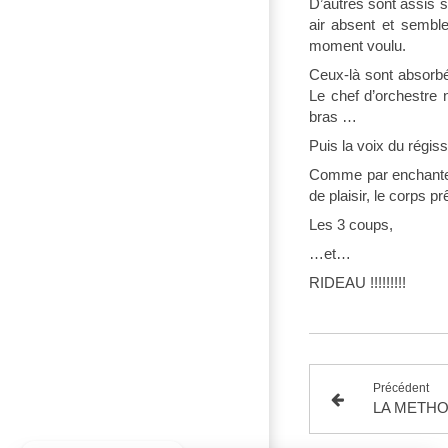
D’autres sont assis s
air absent et semble
moment voulu.
Ceux-là sont absorbés
Le chef d’orchestre n
bras …
Puis la voix du régiss
Comme par enchanteme
de plaisir, le corps p
Les 3 coups,
…et…
RIDEAU !!!!!!!!!
Précédent
LA METH
Continuer sans accepter