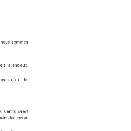
ans nous sommes
ls, silencieux,
upes çà et là,
s s’entrouvrent
eules les lèvres