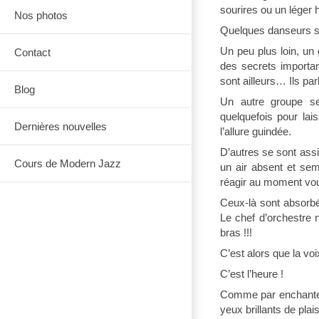
sourires ou un léger 
Nos photos
Quelques danseurs s’
Un peu plus loin, un 
Contact
des secrets importan
sont ailleurs… Ils par
Blog
Un autre groupe se
quelquefois pour lai
Dernières nouvelles
l’allure guindée.
D’autres se sont assi
Cours de Modern Jazz
un air absent et se
réagir au moment vou
Ceux-là sont absorbés
Le chef d’orchestre n
bras !!!
C’est alors que la vo
C’est l’heure !
Comme par enchanteme
yeux brillants de plai