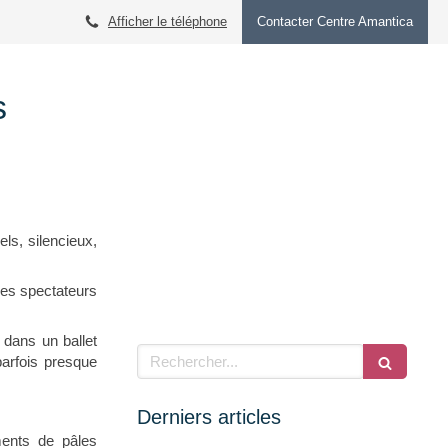
Afficher le téléphone
Contacter Centre Amantica
s
ls, silencieux,
les spectateurs
 dans un ballet
Rechercher
parfois presque
Derniers articles
ments de pâles