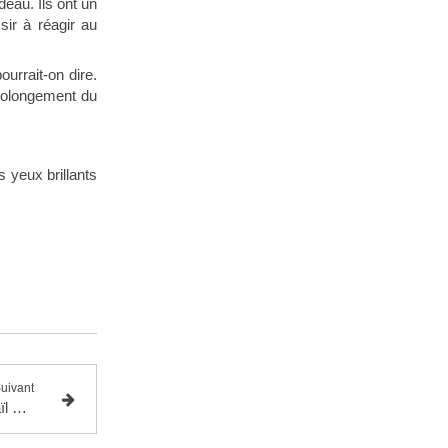
deau. Ils ont un
sir à réagir au
ourrait-on dire.
prolongement du
 yeux brillants
uivant
Quelques confidences de Mikhaïl Baryschnikov quand il avait 38 ans :