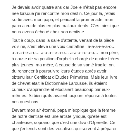
Je devais avoir quatre ans car Joëlle n’était pas encore
née lorsque j’ai rencontré mon destin. Ce jour là, j’étais
sortie avec mon papa, et pendant la promenade, mon
papa a eu de plus en plus mal aux dents. C’est ainsi que
nous avons échoué chez son dentiste.
Tout à coup, dans la salle d’attente, venant de la pièce
voisine, s’est élevé une voix cristalline : a-a-a-i-e-a-o…
a-a-a-i-e-a-o… a-a-a-i-e-a-o… a-a-a-i-e-a-o… mon père,
à cause de sa position d’orphelin chargé de quatre frères
plus jeunes, ma mère, à cause de sa santé fragile, ont
du renoncer à poursuivre leurs études après avoir
obtenu leur Certificat d’Etudes Primaires. Mais leur livre
de chevet était le Dictionnaire Larousse, ils étaient
curieux d’apprendre et étudiaient beaucoup par eux-
mêmes. Si bien qu’ils avaient toujours réponse à toutes
nos questions.
Devant mon air étonné, papa m’explique que la femme
de notre dentiste est une artiste lyrique, qu’elle est
chanteuse, soprano, que c’est une diva d’Opérette. Ce
que j’entends sont des vocalises qui servent à préparer